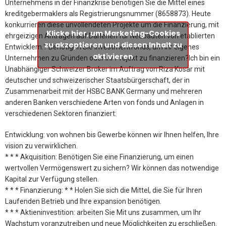
Unternehmens in der Finanzkrise benötigen Sie die Mittel eines
kreditgebermaklers als Registrierungsnummer (8658873). Heute
konkurrieren diese unvollendeten Projekte um die Finanzierung, mit
Klicke hier, um Marketing-Cookies
ehrgeizigen Anträgen auf Darlehen für Neubauten von etablierten
zu akzeptieren und diesen Inhalt zu
Entwicklern.? Benötigen Sie Investmentfonds, um Ihr eigenes
aktivieren
Unternehmen zu Gründen oder Ihr Projekt zu finanzieren?Ich bin ein
Unabhängiger Schweizer Broker im Auftrag von Riza Kosar mit
deutscher und schweizerischer Staatsbürgerschaft, der in
Zusammenarbeit mit der HSBC BANK Germany und mehreren
anderen Banken verschiedene Arten von fonds und Anlagen in
verschiedenen Sektoren finanziert:
Entwicklung: von wohnen bis Gewerbe können wir Ihnen helfen, Ihre
vision zu verwirklichen.
* * * Akquisition: Benötigen Sie eine Finanzierung, um einen
wertvollen Vermögenswert zu sichern? Wir können das notwendige
Kapital zur Verfügung stellen.
* * * Finanzierung: * * Holen Sie sich die Mittel, die Sie für Ihren
Laufenden Betrieb und Ihre expansion benötigen.
* * * Aktieninvestition: arbeiten Sie Mit uns zusammen, um Ihr
Wachstum voranzutreiben und neue Möglichkeiten zu erschließen.