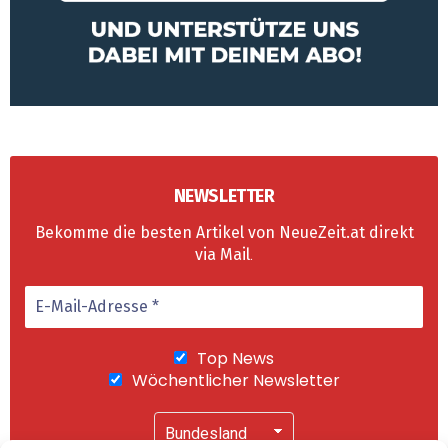
NEWSLETTER
Bekomme die besten Artikel von NeueZeit.at direkt
via Mail
.
Top News
Wöchentlicher Newsletter