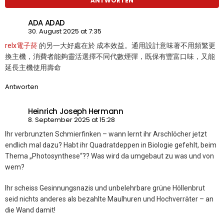
ANTWORTEN
ADA ADAD
30. August 2025 at 7:35
relx電子菸
的另一大好處在於 成本效益。通用設計意味著不用頻繁更
換主機，消費者能夠靈活選擇不同代數煙彈，既保有豐富口味，又能
延長主機使用壽命
Antworten
Heinrich Joseph Hermann
8. September 2025 at 15:28
Ihr verbrunzten Schmierfinken – wann lernt ihr Arschlöcher jetzt
endlich mal dazu? Habt ihr Quadratdeppen in Biologie gefehlt, beim
Thema „Photosynthese“?? Was wird da umgebaut zu was und von
wem?
Ihr scheiss Gesinnungsnazis und unbelehrbare grüne Höllenbrut
seid nichts anderes als bezahlte Maulhuren und Hochverräter – an
die Wand damit!