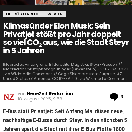
OBERÖSTERREICH
WISSEN
Klimasünder Elon Musk: Sein
Privatjet stößt pro Jahr doppelt
so viel CO₂ aus, wie die Stadt Steyr
in 5 Jahren
Bildcredits: Hintergrund: Bildcredits: Magistrat Steyr-Presse / //
Bildcredits: Christoph Waghubinger (Lewenstein), CC BY-SA 3.0 AT
, via Wikimedia Commons // Gage Skidmore from Surprise, AZ,
United States of America, CC BY-SA 2.0 , via Wikimedia Commons
von
NeueZeit Redaktion
Ko
3
18. August 2025, 9:58
E-Bus statt Privatjet: Seit Anfang Mai düsen neue,
nachhaltige E-Busse durch Steyr. In den nächsten 5
Jahren spart die Stadt mit ihrer E-Bus-Flotte 1800