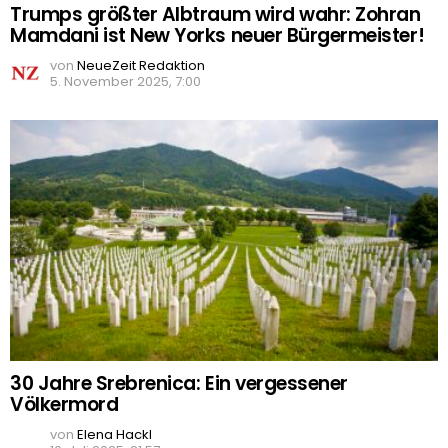
Trumps größter Albtraum wird wahr: Zohran
Mamdani ist New Yorks neuer Bürgermeister!
von
NeueZeit Redaktion
5. November 2025, 7:00
30 Jahre Srebrenica: Ein vergessener
Völkermord
von
Elena Hackl