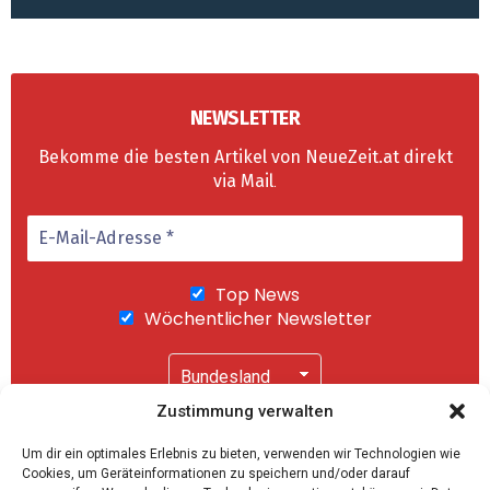
NEWSLETTER
Bekomme die besten Artikel von NeueZeit.at direkt
via Mail
.
Top News
Wöchentlicher Newsletter
Zustimmung verwalten
Wir senden keinen Spam! Mit einem Klick auf
Um dir ein optimales Erlebnis zu bieten, verwenden wir Technologien wie
"Abonnieren" akzeptierst Du unsere
Cookies, um Geräteinformationen zu speichern und/oder darauf
Datenschutzerklärung
.