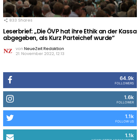
833
Shares
Leserbrief: „Die ÖVP hat ihre Ethik an der Kassa
abgegeben, als Kurz Parteichef wurde“
von
NeueZeit Redaktion
21. November 2022, 12:13
64.9k
FOLLOWERS
1.6k
FOLLOWER
1.1k
FOLLOW US
1.1k