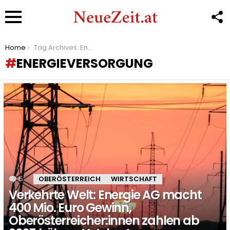
F
U
Menu
You are here:
Home
Tag Archives: Energieversorgung
ENERGIEVERSORGUNG
LATEST
STORIES
5
Kommentare
OBERÖSTERREICH
WIRTSCHAFT
Verkehrte Welt: Energie AG macht
400 Mio. Euro Gewinn,
Oberösterreicher:innen zahlen ab