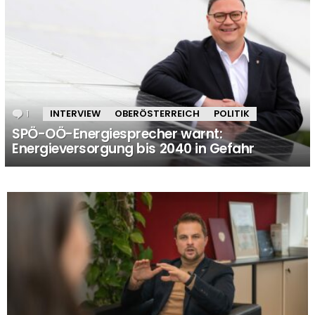
1
Kommentar
INTERVIEW
OBERÖSTERREICH
POLITIK
SPÖ-OÖ-Energiesprecher warnt:
Energieversorgung bis 2040 in Gefahr
MORE
STORIES