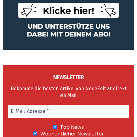
NEWSLETTER
Bekomme die besten Artikel von NeueZeit.at direkt
via Mail
.
Top News
Wöchentlicher Newsletter