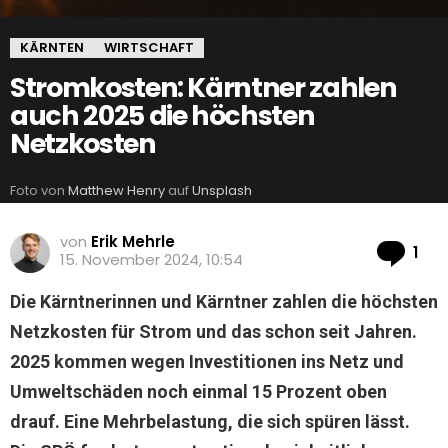
KÄRNTEN
WIRTSCHAFT
Stromkosten: Kärntner zahlen
auch 2025 die höchsten
Netzkosten
Foto von
Matthew Henry
auf
Unsplash
von
Erik Mehrle
Ko
1
15. November 2024, 10:54
Die Kärntnerinnen und Kärntner zahlen die höchsten
Netzkosten für Strom und das schon seit Jahren.
2025 kommen wegen Investitionen ins Netz und
Umweltschäden noch einmal 15 Prozent oben
drauf. Eine Mehrbelastung, die sich spüren lässt.