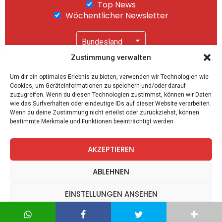
Top News
Wöchentlicher Newsletter
Zustimmung verwalten
Wir senden keinen Spam! Mit einem Klick auf
Um dir ein optimales Erlebnis zu bieten, verwenden wir Technologien wie
"Abonnieren" akzeptierst Du unsere
Cookies, um Geräteinformationen zu speichern und/oder darauf
Datenschutzerklärung
.
zuzugreifen. Wenn du diesen Technologien zustimmst, können wir Daten
wie das Surfverhalten oder eindeutige IDs auf dieser Website verarbeiten.
Wenn du deine Zustimmung nicht erteilst oder zurückziehst, können
bestimmte Merkmale und Funktionen beeinträchtigt werden.
AKZEPTIEREN
facebook
twitter
instagram
telegram
ABLEHNEN
EINSTELLUNGEN ANSEHEN
Spiele
Zitate
Kontakt
Datenschutz
Impressum
Datenschutz
Datenschutz
Impressum