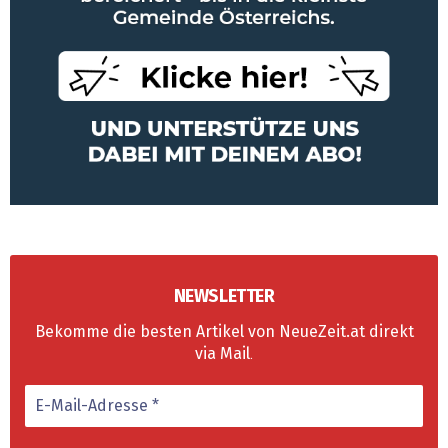
NEWSLETTER
Bekomme die besten Artikel von NeueZeit.at direkt
via Mail
.