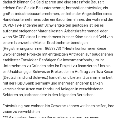
dadurch können Sie Geld sparen und eine stressfreie Bauzeit
erleben.Sind Sie ein Bauunternehmer, Immobilienentwickler, ein
großes industriebauunternehmen, ein leitender Angestellter eines
Handelsunternehmens oder ein Bauunternehmer, der während der
COVID-19-Pandemie auf Schwierigkeiten gestoßen ist, sei es
aufgrund steigender Materialkosten, Arbeitskräftemangel oder
wenn Sie CFO eines Unternehmens in einer Krise sind und Geld von
einem lizenzierten Makler-Kreditnehmer benötigen
(Registrierungsnummer : 8658873) ? Heute konkurrieren diese
unvollendeten Projekte mit ehrgeizigen Anträgen auf baudarlehen
etablierter Entwickler. Benötigen Sie Investmentfonds, um Ihr
Unternehmen zu Gründen oder Ihr Projekt zu finanzieren ? Ich bin
ein Unabhängiger Schweizer Broker, der im Auftrag von Riza Kosar
(Deutschland und Schweiz) handelt, und biete in Zusammenarbeit
mit der HSBC Bank Germany und mehreren anderen Banken
verschiedene Arten von fonds und Anlagen in verschiedenen
Sektoren an, insbesondere in den folgenden Bereichen :
Entwicklung: von wohnen bis Gewerbe können wir Ihnen helfen, Ihre
vision zu verwirklichen.
*** Akquisition: benötigen Sie eine Finanzierung, um einen