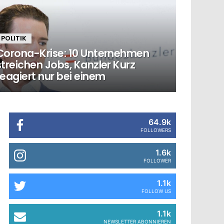
POLITIK
Corona-Krise: 10 Unternehmen
streichen Jobs, Kanzler Kurz
reagiert nur bei einem
64.9k
FOLLOWERS
1.6k
FOLLOWER
1.1k
FOLLOW US
1.1k
NEWSLETTER ABONNIEREN