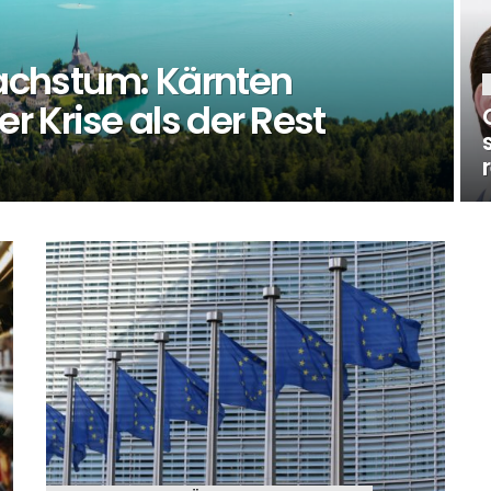
achstum: Kärnten
 Krise als der Rest