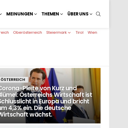
SUCHEN
MEINUNGEN
THEMEN
ÜBER UNS
reich
Oberösterreich
Steiermark
Tirol
Wien
ÖSTERREICH
Corona-Pleite von Kurz und
Blümel: Österreichs Wirtschaft ist
Schlusslicht in Europa und bricht
um 4,3% ein. Die deutsche
Wirtschaft wächst.