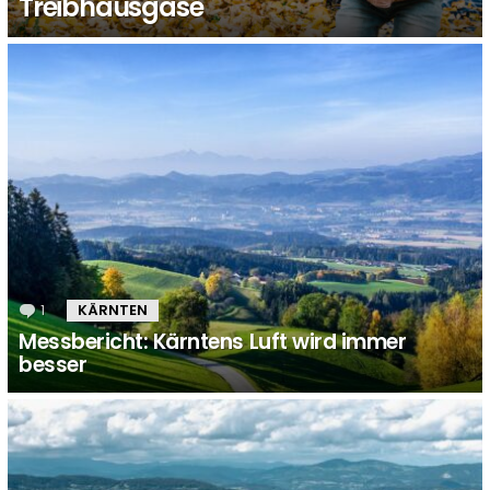
Treibhausgase
1
Kommentar
KÄRNTEN
Messbericht: Kärntens Luft wird immer
besser