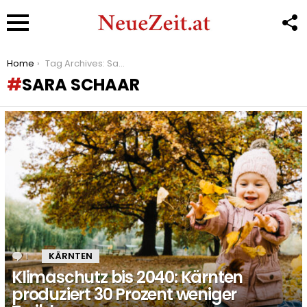
F
U
Menu
You are here:
Home
Tag Archives: Sara Schaar
SARA SCHAAR
LATEST
STORIES
1
Kommentar
KÄRNTEN
Klimaschutz bis 2040: Kärnten
produziert 30 Prozent weniger