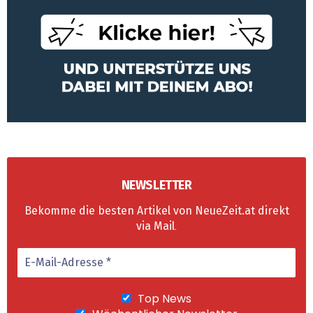
NEWSLETTER
Bekomme die besten Artikel von NeueZeit.at direkt
via Mail
.
Top News