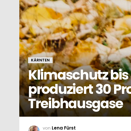
KÄRNTEN
Klimaschutz bis
produziert 30 Pr
Treibhausgase
von
Lena Fürst