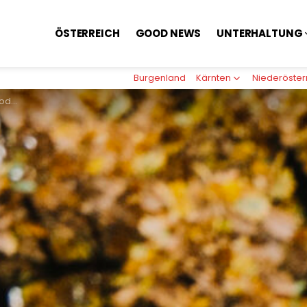
ÖSTERREICH
GOOD NEWS
UNTERHALTUNG
Burgenland
Kärnten
Niederöster
usgase