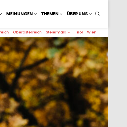
SUCHEN
MEINUNGEN
THEMEN
ÜBER UNS
reich
Oberösterreich
Steiermark
Tirol
Wien