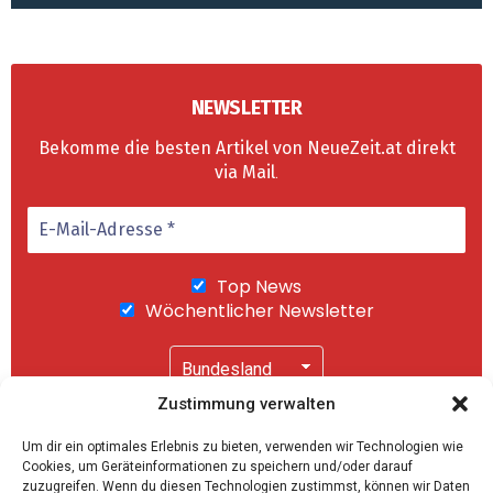
NEWSLETTER
Bekomme die besten Artikel von NeueZeit.at direkt
via Mail
.
Top News
Wöchentlicher Newsletter
Zustimmung verwalten
Wir senden keinen Spam! Mit einem Klick auf
Um dir ein optimales Erlebnis zu bieten, verwenden wir Technologien wie
"Abonnieren" akzeptierst Du unsere
Cookies, um Geräteinformationen zu speichern und/oder darauf
Datenschutzerklärung
.
zuzugreifen. Wenn du diesen Technologien zustimmst, können wir Daten