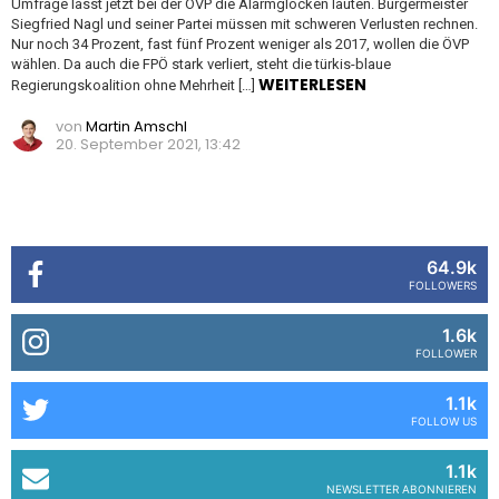
Umfrage lässt jetzt bei der ÖVP die Alarmglocken läuten. Bürgermeister
Siegfried Nagl und seiner Partei müssen mit schweren Verlusten rechnen.
Nur noch 34 Prozent, fast fünf Prozent weniger als 2017, wollen die ÖVP
wählen. Da auch die FPÖ stark verliert, steht die türkis-blaue
WEITERLESEN
Regierungskoalition ohne Mehrheit […]
von
Martin Amschl
20. September 2021, 13:42
64.9k
FOLLOWERS
1.6k
FOLLOWER
1.1k
FOLLOW US
1.1k
NEWSLETTER ABONNIEREN