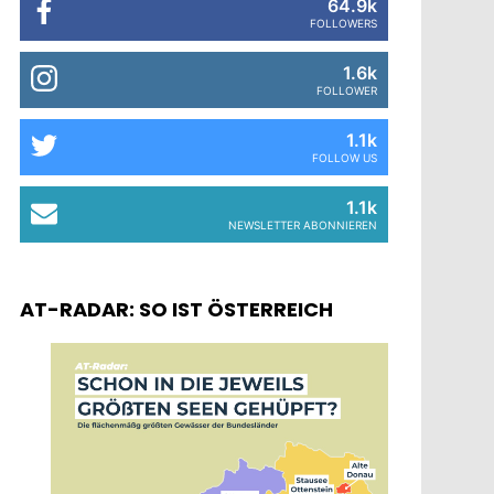
64.9k
FOLLOWERS
1.6k
FOLLOWER
1.1k
FOLLOW US
1.1k
NEWSLETTER ABONNIEREN
AT-RADAR: SO IST ÖSTERREICH