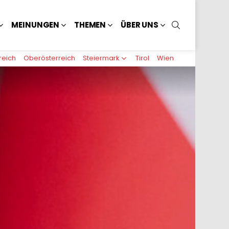
SUCHEN
MEINUNGEN
THEMEN
ÜBER UNS
reich
Oberösterreich
Steiermark
Tirol
Wien