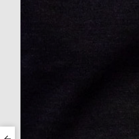
175
 0€