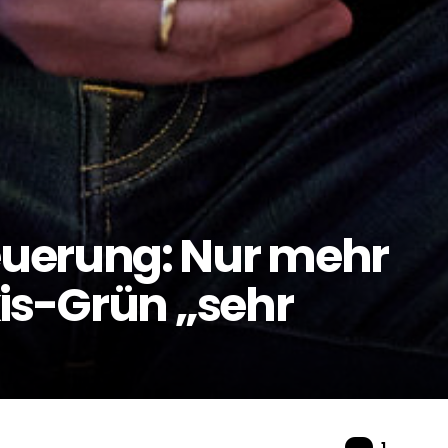
uerung: Nur mehr
kis-Grün „sehr
Komme