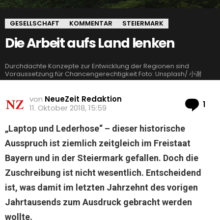
GESELLSCHAFT
KOMMENTAR
STEIERMARK
Die Arbeit aufs Land lenken
Durchdachte Konzepte zur Entwicklung der Regionen sind
Voraussetzung für Chancengerechtigkeit Foto: Unsplash/ 小谢
von
NeueZeit Redaktion
Ko
1
11. Oktober 2018, 15:59
„Laptop und Lederhose“ – dieser historische
Ausspruch ist ziemlich zeitgleich im Freistaat
Bayern und in der Steiermark gefallen. Doch die
Zuschreibung ist nicht wesentlich. Entscheidend
ist, was damit im letzten Jahrzehnt des vorigen
Jahrtausends zum Ausdruck gebracht werden
wollte.