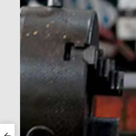
nst
rn