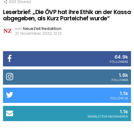
833
Shares
Leserbrief: „Die ÖVP hat ihre Ethik an der Kassa
abgegeben, als Kurz Parteichef wurde“
von
NeueZeit Redaktion
21. November 2022, 12:13
64.9k
FOLLOWERS
1.6k
FOLLOWER
1.1k
FOLLOW US
1.1k
NEWSLETTER ABONNIEREN