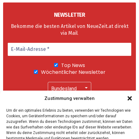
NEWSLETTER
Bekomme die besten Artikel von NeueZeit.at direkt
via Mail
.
Top News
Wöchentlicher Newsletter
Zustimmung verwalten
Wir senden keinen Spam! Mit einem Klick auf
Um dir ein optimales Erlebnis zu bieten, verwenden wir Technologien wie
"Abonnieren" akzeptierst Du unsere
Cookies, um Geräteinformationen zu speichern und/oder darauf
Datenschutzerklärung
.
zuzugreifen. Wenn du diesen Technologien zustimmst, können wir Daten
wie das Surfverhalten oder eindeutige IDs auf dieser Website verarbeiten.
Wenn du deine Zustimmung nicht erteilst oder zurückziehst, können
bestimmte Merkmale und Funktionen beeinträchtigt werden.