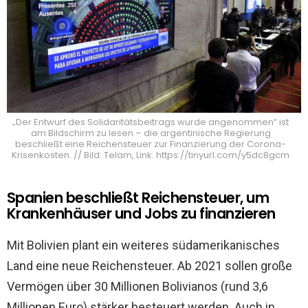
„Der Entwurf des Solidaritätsbeitrags wurde angenommen“ ist
am Bildschirm zu lesen – die argentinische Regierung
beschließt eine Reichensteuer zur Finanzierung der Corona-
Krisenkosten. // Bild: Telam, Link: https://tinyurl.com/y5dc8gcm
Spanien beschließt Reichensteuer, um
Krankenhäuser und Jobs zu finanzieren
Mit Bolivien plant ein weiteres südamerikanisches
Land eine neue Reichensteuer. Ab 2021 sollen große
Vermögen über 30 Millionen Bolivianos (rund 3,6
Millionen Euro) stärker besteuert werden. Auch in