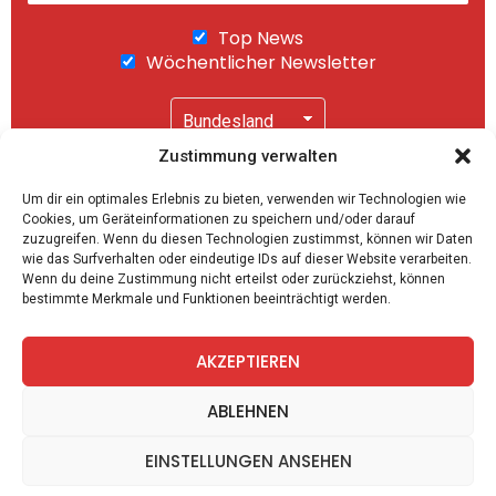
Top News
Wöchentlicher Newsletter
Zustimmung verwalten
Wir senden keinen Spam! Mit einem Klick auf
Um dir ein optimales Erlebnis zu bieten, verwenden wir Technologien wie
"Abonnieren" akzeptierst Du unsere
Cookies, um Geräteinformationen zu speichern und/oder darauf
Datenschutzerklärung
.
zuzugreifen. Wenn du diesen Technologien zustimmst, können wir Daten
wie das Surfverhalten oder eindeutige IDs auf dieser Website verarbeiten.
Wenn du deine Zustimmung nicht erteilst oder zurückziehst, können
bestimmte Merkmale und Funktionen beeinträchtigt werden.
AKZEPTIEREN
facebook
twitter
instagram
telegram
ABLEHNEN
EINSTELLUNGEN ANSEHEN