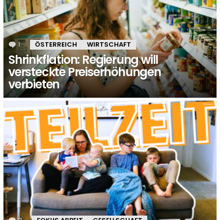
1
Kommentar
ÖSTERREICH
WIRTSCHAFT
Shrinkflation: Regierung will
versteckte Preiserhöhungen
verbieten