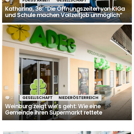
3
Kommentare
FOKUS ARBEIT
GESELLSCHAFT
Katharina, 36: “Die Öffnungszeiten von KiGa
und Schule machen Vollzeitjob unmöglich“
2
Kommentare
GESELLSCHAFT
NIEDERÖSTERREICH
Weinburg zeigt wie’s geht: Wie eine
Gemeinde ihren Supermarkt rettete
MORE