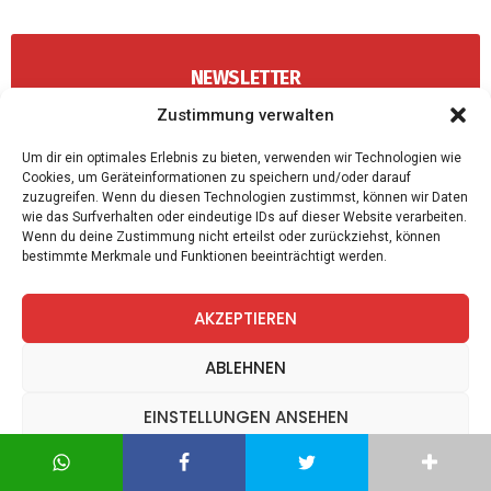
NEWSLETTER
Zustimmung verwalten
Bekomme die besten Artikel von NeueZeit.at direkt
via Mail
.
Um dir ein optimales Erlebnis zu bieten, verwenden wir Technologien wie
Cookies, um Geräteinformationen zu speichern und/oder darauf
zuzugreifen. Wenn du diesen Technologien zustimmst, können wir Daten
wie das Surfverhalten oder eindeutige IDs auf dieser Website verarbeiten.
Wenn du deine Zustimmung nicht erteilst oder zurückziehst, können
Top News
bestimmte Merkmale und Funktionen beeinträchtigt werden.
Wöchentlicher Newsletter
AKZEPTIEREN
ABLEHNEN
Wir senden keinen Spam! Mit einem Klick auf
EINSTELLUNGEN ANSEHEN
"Abonnieren" akzeptierst Du unsere
Datenschutzerklärung
.
Datenschutz
Datenschutz
Impressum