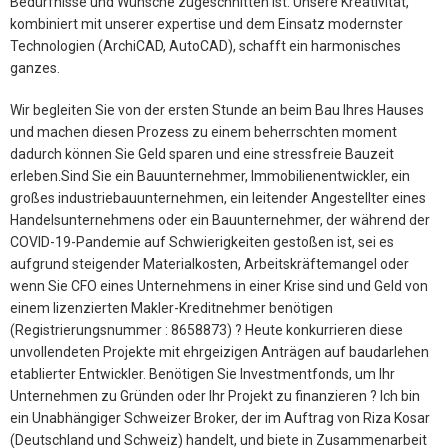
Bedürfnisse und Wünsche zugeschnitten ist. Unsere Kreativität,
kombiniert mit unserer expertise und dem Einsatz modernster
Technologien (ArchiCAD, AutoCAD), schafft ein harmonisches
ganzes.
Wir begleiten Sie von der ersten Stunde an beim Bau Ihres Hauses
und machen diesen Prozess zu einem beherrschten moment
dadurch können Sie Geld sparen und eine stressfreie Bauzeit
erleben.Sind Sie ein Bauunternehmer, Immobilienentwickler, ein
großes industriebauunternehmen, ein leitender Angestellter eines
Handelsunternehmens oder ein Bauunternehmer, der während der
COVID-19-Pandemie auf Schwierigkeiten gestoßen ist, sei es
aufgrund steigender Materialkosten, Arbeitskräftemangel oder
wenn Sie CFO eines Unternehmens in einer Krise sind und Geld von
einem lizenzierten Makler-Kreditnehmer benötigen
(Registrierungsnummer : 8658873) ? Heute konkurrieren diese
unvollendeten Projekte mit ehrgeizigen Anträgen auf baudarlehen
etablierter Entwickler. Benötigen Sie Investmentfonds, um Ihr
Unternehmen zu Gründen oder Ihr Projekt zu finanzieren ? Ich bin
ein Unabhängiger Schweizer Broker, der im Auftrag von Riza Kosar
(Deutschland und Schweiz) handelt, und biete in Zusammenarbeit