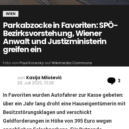
WIEN
Parkabzocke in Favoriten: SPÖ-
Bezirksvorstehung, Wiener
Anwalt und Justizministerin
greifen ein
Foto von
Paul Korecky
auf
Wikimedia Commons
von
Kasija Milošević
Ko
3
29. Juli 2025, 10:28
In Favoriten wurden Autofahrer zur Kasse gebeten:
über ein Jahr lang droht eine Hauseigentümerin mit
Besitzstörungsklagen und verschickt
Geldforderungen in Höhe von 395 Euro wegen