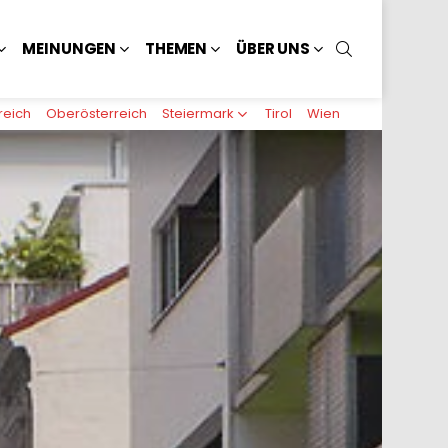
SUCHEN
MEINUNGEN
THEMEN
ÜBER UNS
reich
Oberösterreich
Steiermark
Tirol
Wien