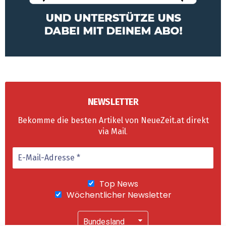
NEWSLETTER
Bekomme die besten Artikel von NeueZeit.at direkt
via Mail
.
Top News
Wöchentlicher Newsletter