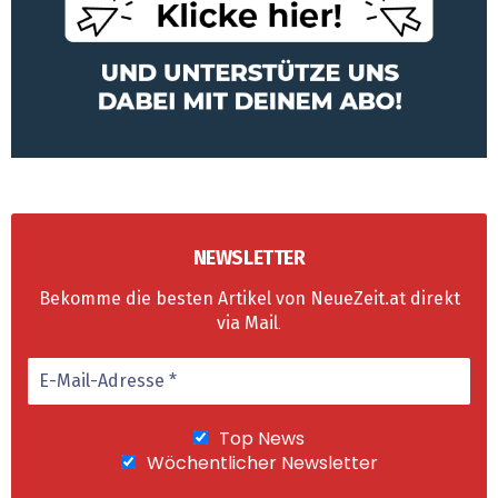
NEWSLETTER
Bekomme die besten Artikel von NeueZeit.at direkt
via Mail
.
Top News
Wöchentlicher Newsletter