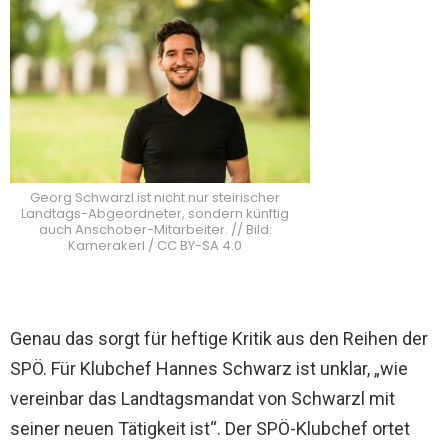
Georg Schwarzl ist nicht nur steirischer
Landtags-Abgeordneter, sondern künftig
auch Anschober-Mitarbeiter. // Bild:
Kamerakerl / CC BY-SA 4.0
Genau das sorgt für heftige Kritik aus den Reihen der
SPÖ. Für Klubchef Hannes Schwarz ist unklar, „wie
vereinbar das Landtagsmandat von Schwarzl mit
seiner neuen Tätigkeit ist“. Der SPÖ-Klubchef ortet