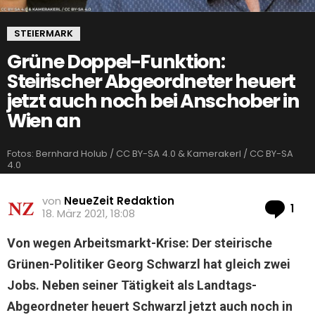
STEIERMARK
Grüne Doppel-Funktion:
Steirischer Abgeordneter heuert
jetzt auch noch bei Anschober in
Wien an
Fotos: Bernhard Holub / CC BY-SA 4.0 & Kamerakerl / CC BY-SA
4.0
von
NeueZeit Redaktion
Ko
1
18. März 2021, 18:08
Von wegen Arbeitsmarkt-Krise: Der steirische
Grünen-Politiker Georg Schwarzl hat gleich zwei
Jobs. Neben seiner Tätigkeit als Landtags-
Abgeordneter heuert Schwarzl jetzt auch noch in