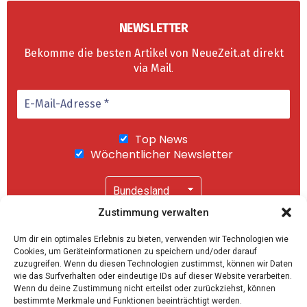
NEWSLETTER
Bekomme die besten Artikel von NeueZeit.at direkt
via Mail
.
Top News
Wöchentlicher Newsletter
Zustimmung verwalten
Wir senden keinen Spam! Mit einem Klick auf
Um dir ein optimales Erlebnis zu bieten, verwenden wir Technologien wie
"Abonnieren" akzeptierst Du unsere
Cookies, um Geräteinformationen zu speichern und/oder darauf
Datenschutzerklärung
.
zuzugreifen. Wenn du diesen Technologien zustimmst, können wir Daten
wie das Surfverhalten oder eindeutige IDs auf dieser Website verarbeiten.
Wenn du deine Zustimmung nicht erteilst oder zurückziehst, können
bestimmte Merkmale und Funktionen beeinträchtigt werden.