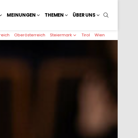
SUCHEN
MEINUNGEN
THEMEN
ÜBER UNS
reich
Oberösterreich
Steiermark
Tirol
Wien