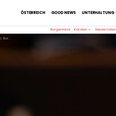
ÖSTERREICH
GOOD NEWS
UNTERHALTUNG
Burgenland
Kärnten
Niederöster
 Bundesländer