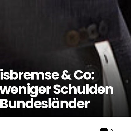
isbremse & Co:
 weniger Schulden
n Bundesländer
Komme