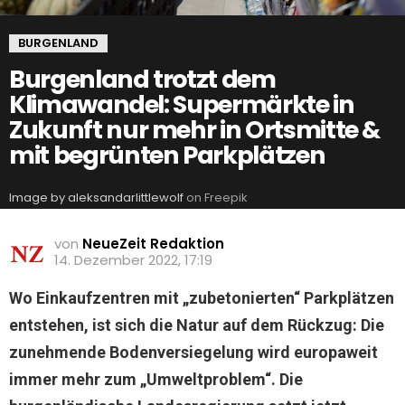
BURGENLAND
Burgenland trotzt dem
Klimawandel: Supermärkte in
Zukunft nur mehr in Ortsmitte &
mit begrünten Parkplätzen
Image by aleksandarlittlewolf
on Freepik
von
NeueZeit Redaktion
14. Dezember 2022, 17:19
Wo Einkaufzentren mit „zubetonierten“ Parkplätzen
entstehen, ist sich die Natur auf dem Rückzug: Die
zunehmende Bodenversiegelung wird europaweit
immer mehr zum „Umweltproblem“. Die