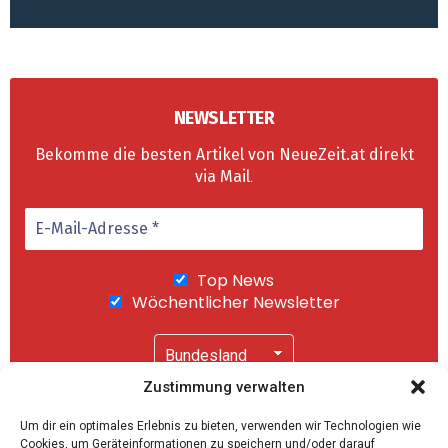
NEWSLETTER
Bekomme die besten Artikel von NeueZeit.at direkt
via Mail
.
Top News
Wöchentlicher Newsletter
Zustimmung verwalten
Wir senden keinen Spam! Mit einem Klick auf
Um dir ein optimales Erlebnis zu bieten, verwenden wir Technologien wie
"Abonnieren" akzeptierst Du unsere
Cookies, um Geräteinformationen zu speichern und/oder darauf