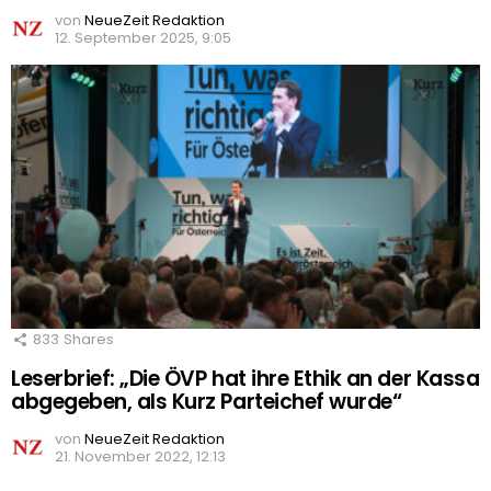
von
NeueZeit Redaktion
12. September 2025, 9:05
833
Shares
Leserbrief: „Die ÖVP hat ihre Ethik an der Kassa
abgegeben, als Kurz Parteichef wurde“
von
NeueZeit Redaktion
21. November 2022, 12:13