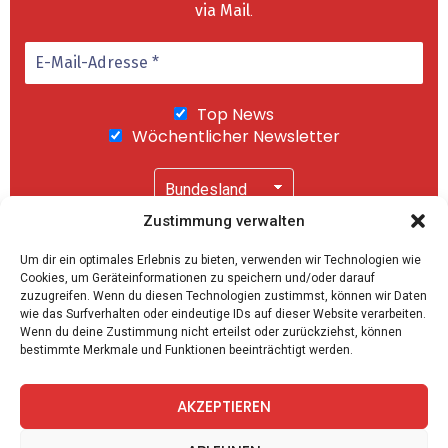
via Mail
.
Top News
Wöchentlicher Newsletter
Zustimmung verwalten
Wir senden keinen Spam! Mit einem Klick auf
Um dir ein optimales Erlebnis zu bieten, verwenden wir Technologien wie
"Abonnieren" akzeptierst Du unsere
Cookies, um Geräteinformationen zu speichern und/oder darauf
Datenschutzerklärung
.
zuzugreifen. Wenn du diesen Technologien zustimmst, können wir Daten
wie das Surfverhalten oder eindeutige IDs auf dieser Website verarbeiten.
Wenn du deine Zustimmung nicht erteilst oder zurückziehst, können
bestimmte Merkmale und Funktionen beeinträchtigt werden.
AKZEPTIEREN
facebook
twitter
instagram
telegram