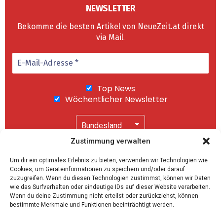
NEWSLETTER
Bekomme die besten Artikel von NeueZeit.at direkt
via Mail
.
Top News
Wöchentlicher Newsletter
Zustimmung verwalten
Wir senden keinen Spam! Mit einem Klick auf
Um dir ein optimales Erlebnis zu bieten, verwenden wir Technologien wie
"Abonnieren" akzeptierst Du unsere
Cookies, um Geräteinformationen zu speichern und/oder darauf
Datenschutzerklärung
.
zuzugreifen. Wenn du diesen Technologien zustimmst, können wir Daten
wie das Surfverhalten oder eindeutige IDs auf dieser Website verarbeiten.
Wenn du deine Zustimmung nicht erteilst oder zurückziehst, können
bestimmte Merkmale und Funktionen beeinträchtigt werden.