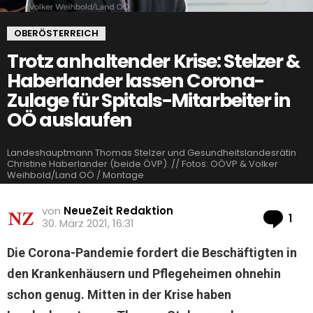
OBERÖSTERREICH
Trotz anhaltender Krise: Stelzer &
Haberlander lassen Corona-
Zulage für Spitals-Mitarbeiter in
OÖ auslaufen
Landeshauptmann Thomas Stelzer und Gesundheitslandesrätin
Christine Haberlander (beide ÖVP). // Fotos: OÖVP & Volker
Weihbold/Land OÖ / Montage
von
NeueZeit Redaktion
Ko
1
30. März 2021, 16:31
Die Corona-Pandemie fordert die Beschäftigten in
den Krankenhäusern und Pflegeheimen ohnehin
schon genug. Mitten in der Krise haben