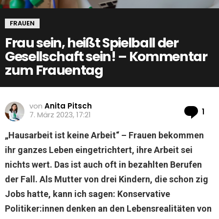
FRAUEN
Frau sein, heißt Spielball der
Gesellschaft sein! – Kommentar
zum Frauentag
von
Anita Pitsch
Ko
1
7. März 2023, 17:21
„Hausarbeit ist keine Arbeit“ – Frauen bekommen
ihr ganzes Leben eingetrichtert, ihre Arbeit sei
nichts wert. Das ist auch oft in bezahlten Berufen
der Fall. Als Mutter von drei Kindern, die schon zig
Jobs hatte, kann ich sagen: Konservative
Politiker:innen denken an den Lebensrealitäten von