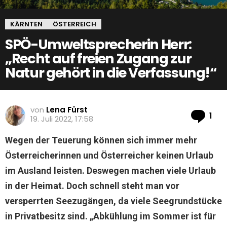
KÄRNTEN
ÖSTERREICH
SPÖ-Umweltsprecherin Herr:
„Recht auf freien Zugang zur
Natur gehört in die Verfassung!“
von
Lena Fürst
Ko
1
19. Juli 2022, 17:58
Wegen der Teuerung können sich immer mehr
Österreicherinnen und Österreicher keinen Urlaub
im Ausland leisten. Deswegen machen viele Urlaub
in der Heimat. Doch schnell steht man vor
versperrten Seezugängen, da viele Seegrundstücke
in Privatbesitz sind. „Abkühlung im Sommer ist für