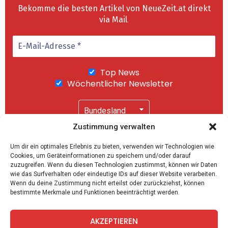
Bekomme die besten Artikel von NeueZeit.at direkt
via Mail
.
Top News
Wöchentlicher Newsletter
Zustimmung verwalten
Wir senden keinen Spam! Mit einem Klick auf
Um dir ein optimales Erlebnis zu bieten, verwenden wir Technologien wie
"Abonnieren" akzeptierst Du unsere
Cookies, um Geräteinformationen zu speichern und/oder darauf
Datenschutzerklärung
.
zuzugreifen. Wenn du diesen Technologien zustimmst, können wir Daten
wie das Surfverhalten oder eindeutige IDs auf dieser Website verarbeiten.
Wenn du deine Zustimmung nicht erteilst oder zurückziehst, können
bestimmte Merkmale und Funktionen beeinträchtigt werden.
AKZEPTIEREN