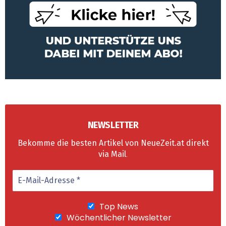
NEWSLETTER
Bekomme die besten Artikel von NeueZeit.at direkt
via Mail
.
Top News
Wöchentlicher Newsletter