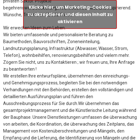
privaten Sektor. Projekte
Klicke hier, um Marketing-Cookies
begehrenswert, bedeutungsvoll, Modern, zeitlos und inspirierend.
zu akzeptieren und diesen Inhalt zu
Wünsche, Träume und Bedürfnisse.
aktivieren
Wir erwecken Ideen zum Leben.
Wir bieten umfassende und personalisierte Beratung zu
Baumethoden, Bauvorschriften, Zoneneinteilung,
Landnutzungsplanung, Infrastruktur (Abwasser, Wasser, Strom,
Telefon), wohnbeihilfen, renovierungsbeihilfen und vielem mehr.
Zögern Sie nicht, uns zu Kontaktieren ; wir freuen uns, Ihre Anfrage
zu beantworten !
Wir erstellen Ihre entwurfspläne, übernehmen den einreichungs-
und Genehmigungsprozess, begleiten Sie bei den notwendigen
Verhandlungen mit den Behörden, erstellen den vollständigen und
detaillierten Ausführungsplan und führen den
Ausschreibungsprozess für Sie durch.Wir übernehmen das
gesamtprojektmanagement und die Künstlerische Leitung während
der Bauphase. Unsere Dienstleistungen umfassen die überwachung
von arbeiten, die Koordination, die überwachung des Zeitplans, das
Management von Kostenüberschreitungen und-Mängeln, den
Empfang und die Lieferung, die Identifizierung von Mängeln und die