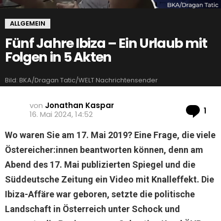
ALLGEMEIN
Fünf Jahre Ibiza – Ein Urlaub mit
Folgen in 5 Akten
Bild: BKA/Dragan Tatic/WELT Nachrichtensender
von
Jonathan Kaspar
Ko
1
16. Mai 2024, 14:52
Wo waren Sie am 17. Mai 2019? Eine Frage, die viele
Östereicher:innen beantworten können, denn am
Abend des 17. Mai publizierten Spiegel und die
Süddeutsche Zeitung ein Video mit Knalleffekt. Die
Ibiza-Affäre war geboren, setzte die politische
Landschaft in Österreich unter Schock und