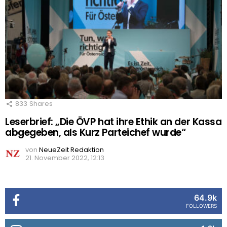
833
Shares
Leserbrief: „Die ÖVP hat ihre Ethik an der Kassa
abgegeben, als Kurz Parteichef wurde“
von
NeueZeit Redaktion
21. November 2022, 12:13
64.9k
FOLLOWERS