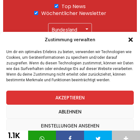
Top News
Wöchentlicher Newsletter
Zustimmung verwalten
Wir senden keinen Spam! Mit einem Klick auf
Um dir ein optimales Erlebnis zu bieten, verwenden wir Technologien wie
"Abonnieren" akzeptierst Du unsere
Cookies, um Geräteinformationen zu speichern und/oder darauf
Datenschutzerklärung
.
zuzugreifen. Wenn du diesen Technologien zustimmst, können wir Daten
wie das Surfverhalten oder eindeutige IDs auf dieser Website verarbeiten.
Wenn du deine Zustimmung nicht erteilst oder zurückziehst, können
bestimmte Merkmale und Funktionen beeinträchtigt werden.
AKZEPTIEREN
facebook
twitter
instagram
telegram
ABLEHNEN
EINSTELLUNGEN ANSEHEN
1.1K
Spiele
Zitate
Kontakt
Datenschutz
Impressum
Datenschutz
Datenschutz
Impressum