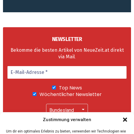
NEWSLETTER
Bekomme die besten Artikel von NeueZeit.at direkt
via Mail
.
Top News
Wöchentlicher Newsletter
Newsletter bestellen
Zustimmung verwalten
Wir senden keinen Spam! Mit einem Klick auf
Um dir ein optimales Erlebnis zu bieten, verwenden wir Technologien wie
"Abonnieren" akzeptierst Du unsere