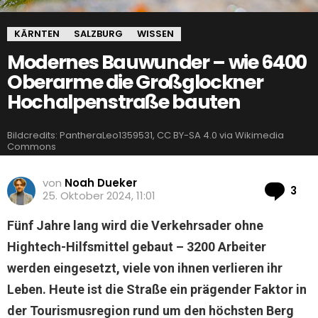
KÄRNTEN
SALZBURG
WISSEN
Modernes Bauwunder – wie 6400
Oberarme die Großglockner
Hochalpenstraße bauten
Bildcredits: PantheraLeo1359531, CC BY-SA 4.0 via Wikimedia
Commons
von
Noah Dueker
Ko
3
25. Oktober 2024, 11:01
Fünf Jahre lang wird die Verkehrsader ohne
Hightech-Hilfsmittel gebaut – 3200 Arbeiter
werden eingesetzt, viele von ihnen verlieren ihr
Leben. Heute ist die Straße ein prägender Faktor in
der Tourismusregion rund um den höchsten Berg