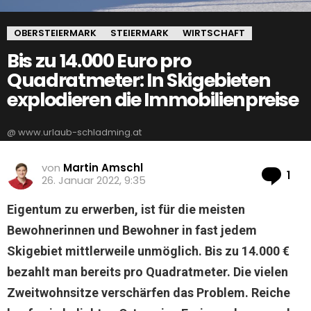
OBERSTEIERMARK
STEIERMARK
WIRTSCHAFT
Bis zu 14.000 Euro pro
Quadratmeter: In Skigebieten
explodieren die Immobilienpreise
@ www.urlaub-schladming.at
von
Martin Amschl
Ko
1
26. Januar 2022, 9:35
Eigentum zu erwerben, ist für die meisten
Bewohnerinnen und Bewohner in fast jedem
Skigebiet mittlerweile unmöglich. Bis zu 14.000 €
bezahlt man bereits pro Quadratmeter. Die vielen
Zweitwohnsitze verschärfen das Problem. Reiche