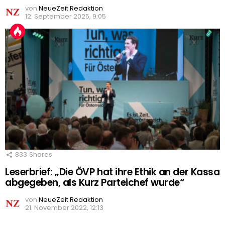
von
NeueZeit Redaktion
12. September 2025, 9:05
833
Shares
Leserbrief: „Die ÖVP hat ihre Ethik an der Kassa
abgegeben, als Kurz Parteichef wurde“
von
NeueZeit Redaktion
21. November 2022, 12:13