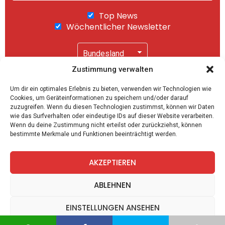
Top News
Wöchentlicher Newsletter
Zustimmung verwalten
Wir senden keinen Spam! Mit einem Klick auf
Um dir ein optimales Erlebnis zu bieten, verwenden wir Technologien wie
"Abonnieren" akzeptierst Du unsere
Cookies, um Geräteinformationen zu speichern und/oder darauf
Datenschutzerklärung
.
zuzugreifen. Wenn du diesen Technologien zustimmst, können wir Daten
wie das Surfverhalten oder eindeutige IDs auf dieser Website verarbeiten.
Wenn du deine Zustimmung nicht erteilst oder zurückziehst, können
bestimmte Merkmale und Funktionen beeinträchtigt werden.
AKZEPTIEREN
facebook
twitter
instagram
telegram
ABLEHNEN
EINSTELLUNGEN ANSEHEN