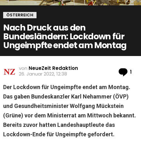
ÖSTERREICH
Nach Druck aus den
Bundesländern: Lockdown für
Ungeimpfte endet am Montag
von
NeueZeit Redaktion
Ko
1
26. Januar 2022, 12:38
Der Lockdown für Ungeimpfte endet am Montag.
Das gaben Bundeskanzler Karl Nehammer (ÖVP)
und Gesundheitsminister Wolfgang Mückstein
(Grüne) vor dem Ministerrat am Mittwoch bekannt.
Bereits zuvor hatten Landeshauptleute das
Lockdown-Ende für Ungeimpfte gefordert.