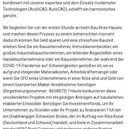
kombiniert mit unserer expertise und dem Einsatz modernster
Technologien (ArchiCAD, AutoCAD), schafft ein harmonisches
ganzes.
Wir begleiten Sie von der ersten Stunde an beim Bau Ihres Hauses
und machen diesen Prozess zu einem beherrschten moment
dadurch können Sie Geld sparen und eine stressfreie Bauzeit
erleben.Sind Sie ein Bauunternehmer, Immobilienentwickler, ein
großes industriebauunternehmen, ein leitender Angestellter eines
Handelsunternehmens oder ein Bauunternehmer, der während der
COVID-19-Pandemie auf Schwierigkeiten gestoßen ist, sei es
aufgrund steigender Materialkosten, Arbeitskräftemangel oder
wenn Sie CFO eines Unternehmens in einer Krise sind und Geld von
einem lizenzierten Makler-Kreditnehmer benötigen
(Registrierungsnummer : 8658873) ? Heute konkurrieren diese
unvollendeten Projekte mit ehrgeizigen Anträgen auf baudarlehen
etablierter Entwickler. Benötigen Sie Investmentfonds, um Ihr
Unternehmen zu Gründen oder Ihr Projekt zu finanzieren ? Ich bin
ein Unabhängiger Schweizer Broker, der im Auftrag von Riza Kosar
(Deutschland und Schweiz) handelt, und biete in Zusammenarbeit
mit der HSBC Bank Germany und mehreren anderen Banken