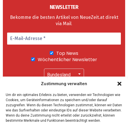
NEWSLETTER
Bekomme die besten Artikel von NeueZeit.at direkt
via Mail
.
Top News
Wöchentlicher Newsletter
Zustimmung verwalten
Wir senden keinen Spam! Mit einem Klick auf
Um dir ein optimales Erlebnis zu bieten, verwenden wir Technologien wie
"Abonnieren" akzeptierst Du unsere
Cookies, um Geräteinformationen zu speichern und/oder darauf
Datenschutzerklärung
.
zuzugreifen. Wenn du diesen Technologien zustimmst, können wir Daten
wie das Surfverhalten oder eindeutige IDs auf dieser Website verarbeiten.
Wenn du deine Zustimmung nicht erteilst oder zurückziehst, können
bestimmte Merkmale und Funktionen beeinträchtigt werden.