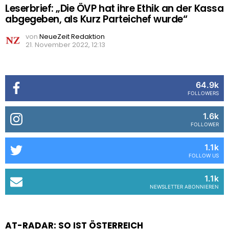
Leserbrief: „Die ÖVP hat ihre Ethik an der Kassa
abgegeben, als Kurz Parteichef wurde“
von
NeueZeit Redaktion
21. November 2022, 12:13
64.9k
FOLLOWERS
1.6k
FOLLOWER
1.1k
FOLLOW US
1.1k
NEWSLETTER ABONNIEREN
AT-RADAR: SO IST ÖSTERREICH