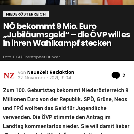
NIEDERÖSTERREICH
NÖ bekommt 9 Mio. Euro
„Jubiläumsgeld“ – die ÖVP will es
in ihren Wahlkampf stecken
Foto: BKA/Christopher Dunker
von
NeueZeit Redaktion
Ko
2
22. November 2021, 19:04
Zum 100. Geburtstag bekommt Niederösterreich 9
Millionen Euro von der Republik. SPÖ, Grüne, Neos
und FPÖ wollten das Geld für Jugendliche
verwenden. Die ÖVP stimmte den Antrag im
Landtag kommentarlos nieder. Sie will damit lieber