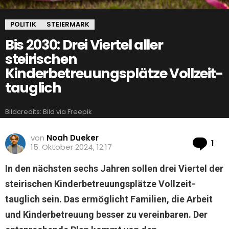
POLITIK
STEIERMARK
Bis 2030: Drei Viertel aller
steirischen
Kinderbetreuungsplätze Vollzeit-
tauglich
Bildcredits: Bild via Freepik
von
Noah Dueker
Ko
1
15. Oktober 2024, 12:17
In den nächsten sechs Jahren sollen drei Viertel der
steirischen Kinderbetreuungsplätze Vollzeit-
tauglich sein. Das ermöglicht Familien, die Arbeit
und Kinderbetreuung besser zu vereinbaren. Der