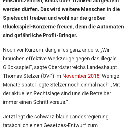
Einkaufszentren, Kinos oder Trafiken aufgestellt
werden dürfen. Das wird weitere Menschen in die
Spielsucht treiben und wohl nur die großen
Glücksspiel-Konzerne freuen, denn die Automaten
sind gefährliche Profit-Bringer.
Noch vor Kurzem klang alles ganz anders: „Wir
brauchen effektive Werkzeuge gegen das illegale
Glücksspiel“, sagte Oberösterreichs Landeshaupt
Thomas Stelzer (ÖVP) im
November 2018
. Wenige
Monate später legte Stelzer noch einmal nach: „Mit
der aktuellen Rechtslage sind uns die Betreiber
immer einen Schritt voraus.“
Jetzt legt die schwarz-blaue Landesregierung
tatsächlich einen Gesetzes-Entwurf zum