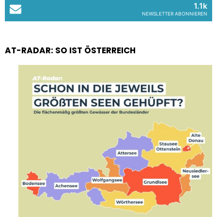
1.1k
NEWSLETTER ABONNIEREN
AT-RADAR: SO IST ÖSTERREICH