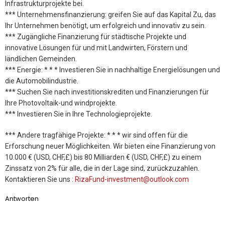
Infrastrukturprojekte bei.
*** Unternehmensfinanzierung: greifen Sie auf das Kapital Zu, das
Ihr Unternehmen benötigt, um erfolgreich und innovativ zu sein.
*** Zugängliche Finanzierung für städtische Projekte und
innovative Lösungen für und mit Landwirten, Förstern und
ländlichen Gemeinden.
*** Energie: * * * Investieren Sie in nachhaltige Energielösungen und
die Automobilindustrie.
*** Suchen Sie nach investitionskrediten und Finanzierungen für
Ihre Photovoltaik-und windprojekte.
*** Investieren Sie in Ihre Technologieprojekte.
*** Andere tragfähige Projekte: * * * wir sind offen für die
Erforschung neuer Möglichkeiten. Wir bieten eine Finanzierung von
10.000 € (USD, CHF,£) bis 80 Milliarden € (USD, CHF,£) zu einem
Zinssatz von 2% für alle, die in der Lage sind, zurückzuzahlen.
Kontaktieren Sie uns :
RizaFund-investment@outlook.com
Antworten