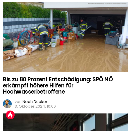
Bis zu 80 Prozent Entschädigung: SPÖ NÖ
erkämpft höhere Hilfen für
Hochwasserbetroffene
von
Noah Dueker
3. Oktober 2024, 10:06