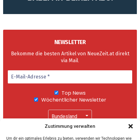
NEWSLETTER
Bekomme die besten Artikel von NeueZeit.at direkt
via Mail
.
Top News
Wöchentlicher Newsletter
Zustimmung verwalten
Wir senden keinen Spam! Mit einem Klick auf
Um dir ein optimales Erlebnis zu bieten, verwenden wir Technologien wie
"Abonnieren" akzeptierst Du unsere