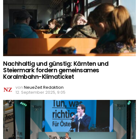
Nachhaltig und günstig: Kärnten und
Steiermark fordern gemeinsames
Koralmbahn-Klimaticket
von
NeueZeit Redaktion
12. September 2025, 9:05