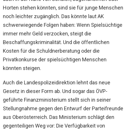
Horten stehen könnten, sind sie für junge Menschen
noch leichter zugänglich. Das könnte laut AK
schwerwiegende Folgen haben: Wenn Spielsüchtige
immer mehr Geld verzocken, steigt die
Beschaffungskriminalität. Und die öffentlichen
Kosten für die Schuldnerberatung oder die
Privatkonkurse der spielsüchtigen Menschen
könnten steigen.
Auch die Landespolizeidirektion lehnt das neue
Gesetz in dieser Form ab. Und sogar das ÖVP-
geführte Finanzministerium stellt sich in seiner
Stellungnahme gegen den Entwurf der Parteifreunde
aus Oberösterreich. Das Ministerium schlägt den
gegenteiligen Weg vor: Die Verfügbarkeit von