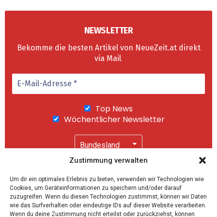
NEWSLETTER
Bekomme die besten Artikel von NeueZeit.at direkt
via Mail
.
Top News
Wöchentlicher Newsletter
Zustimmung verwalten
Wir senden keinen Spam! Mit einem Klick auf
Um dir ein optimales Erlebnis zu bieten, verwenden wir Technologien wie
"Abonnieren" akzeptierst Du unsere
Cookies, um Geräteinformationen zu speichern und/oder darauf
Datenschutzerklärung
.
zuzugreifen. Wenn du diesen Technologien zustimmst, können wir Daten
wie das Surfverhalten oder eindeutige IDs auf dieser Website verarbeiten.
Wenn du deine Zustimmung nicht erteilst oder zurückziehst, können