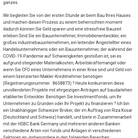
ganzes.
Wir begleiten Sie von der ersten Stunde an beim Bau Ihres Hauses
und machen diesen Prozess zu einem beherrschten moment
dadurch können Sie Geld sparen und eine stressfreie Bauzeit
erleben.Sind Sie ein Bauunternehmer, Immobilienentwickler, ein
großes industriebauunternehmen, ein leitender Angestellter eines
Handelsunternehmens oder ein Bauunternehmer, der während der
COVID-19-Pandemie auf Schwierigkeiten gestoßen ist, sei es
aufgrund steigender Materialkosten, Arbeitskräftemangel oder
wenn Sie CFO eines Unternehmens in einer Krise sind und Geld von
einem lizenzierten Makler-Kreditnehmer benötigen
(Registrierungsnummer : 8658873) ? Heute konkurrieren diese
unvollendeten Projekte mit ehrgeizigen Anträgen auf baudarlehen
etablierter Entwickler. Benötigen Sie Investmentfonds, um Ihr
Unternehmen zu Gründen oder Ihr Projekt zu finanzieren ? Ich bin
ein Unabhängiger Schweizer Broker, der im Auftrag von Riza Kosar
(Deutschland und Schweiz) handelt, und biete in Zusammenarbeit
mit der HSBC Bank Germany und mehreren anderen Banken
verschiedene Arten von fonds und Anlagen in verschiedenen
Sektoren an, insbesondere in den folgenden Bereichen :