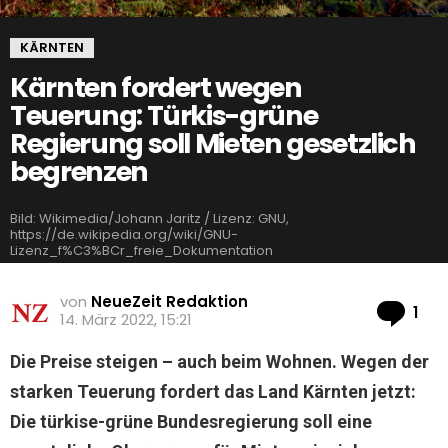
KÄRNTEN
Kärnten fordert wegen
Teuerung: Türkis-grüne
Regierung soll Mieten gesetzlich
begrenzen
Bild: Wikimedia/Johann Jaritz / Lizenz: GNU,
https://de.wikipedia.org/wiki/GNU-
Lizenz_f%C3%BCr_freie_Dokumentation
von
NeueZeit Redaktion
Ko
1
14. März 2022, 15:21
Die Preise steigen – auch beim Wohnen. Wegen der
starken Teuerung fordert das Land Kärnten jetzt:
Die türkise-grüne Bundesregierung soll eine