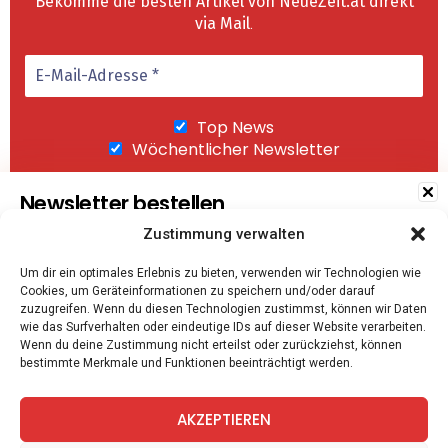
Bekomme die besten Artikel von NeueZeit.at direkt
via Mail
.
Top News
Wöchentlicher Newsletter
Newsletter bestellen
Zustimmung verwalten
Wir senden keinen Spam! Mit einem Klick auf
Um dir ein optimales Erlebnis zu bieten, verwenden wir Technologien wie
"Abonnieren" akzeptierst Du unsere
Cookies, um Geräteinformationen zu speichern und/oder darauf
Datenschutzerklärung
.
Top News
zuzugreifen. Wenn du diesen Technologien zustimmst, können wir Daten
wie das Surfverhalten oder eindeutige IDs auf dieser Website verarbeiten.
Wöchentlicher Newsletter
Wenn du deine Zustimmung nicht erteilst oder zurückziehst, können
bestimmte Merkmale und Funktionen beeinträchtigt werden.
AKZEPTIEREN
Mit dem Klick auf "Abonnieren" bestätigen Sie die
Datenschutzrichtlinien
.