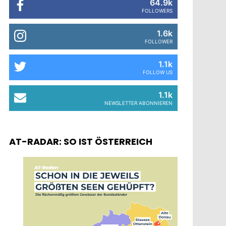
64.9k
FOLLOWERS
1.6k
FOLLOWER
1.1k
FOLLOW US
1.1k
NEWSLETTER ABONNIEREN
AT-RADAR: SO IST ÖSTERREICH