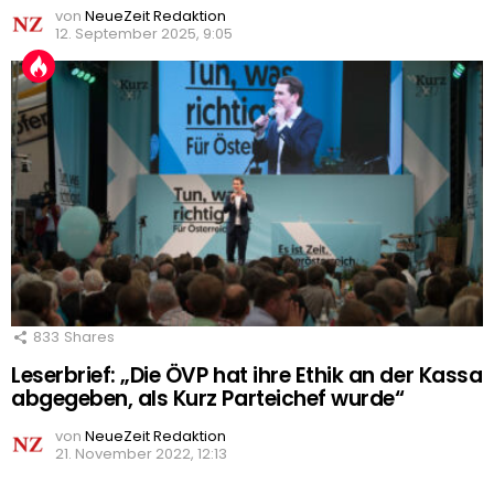
von
NeueZeit Redaktion
12. September 2025, 9:05
833
Shares
Leserbrief: „Die ÖVP hat ihre Ethik an der Kassa
abgegeben, als Kurz Parteichef wurde“
von
NeueZeit Redaktion
21. November 2022, 12:13