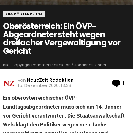
OBERÖSTERREICH
Oberösterreich: Ein ÖVP-
Abgeordneter steht wegen
dreifacher Vergewaltigung vor
Gericht
Bild: Copyright Parlamentsdirektion / Johannes Zinner
von
NeueZeit Redaktion
Ko
1
15. Dezember 2020, 13:38
Ein oberösterreichischer ÖVP-
Landtagsabgeordneter muss sich am 14. Jänner
vor Gericht verantworten. Die Staatsanwaltschaft
Wels klagt den Politiker wegen mehrfacher