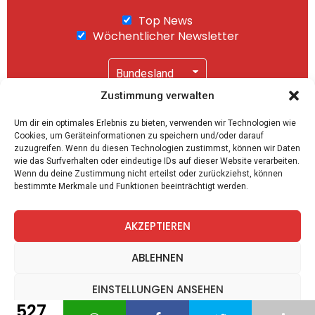
Top News
Wöchentlicher Newsletter
Zustimmung verwalten
Wir senden keinen Spam! Mit einem Klick auf
Um dir ein optimales Erlebnis zu bieten, verwenden wir Technologien wie
"Abonnieren" akzeptierst Du unsere
Cookies, um Geräteinformationen zu speichern und/oder darauf
Datenschutzerklärung
.
zuzugreifen. Wenn du diesen Technologien zustimmst, können wir Daten
wie das Surfverhalten oder eindeutige IDs auf dieser Website verarbeiten.
Wenn du deine Zustimmung nicht erteilst oder zurückziehst, können
bestimmte Merkmale und Funktionen beeinträchtigt werden.
AKZEPTIEREN
facebook
twitter
instagram
telegram
ABLEHNEN
EINSTELLUNGEN ANSEHEN
527