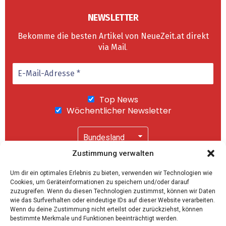
NEWSLETTER
Bekomme die besten Artikel von NeueZeit.at direkt
via Mail
.
Top News
Wöchentlicher Newsletter
Zustimmung verwalten
Wir senden keinen Spam! Mit einem Klick auf
Um dir ein optimales Erlebnis zu bieten, verwenden wir Technologien wie
"Abonnieren" akzeptierst Du unsere
Cookies, um Geräteinformationen zu speichern und/oder darauf
Datenschutzerklärung
.
zuzugreifen. Wenn du diesen Technologien zustimmst, können wir Daten
wie das Surfverhalten oder eindeutige IDs auf dieser Website verarbeiten.
Wenn du deine Zustimmung nicht erteilst oder zurückziehst, können
bestimmte Merkmale und Funktionen beeinträchtigt werden.