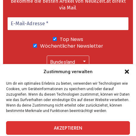
Bekomme die besten Artikel von NeueZeit.at direkt
via Mail
.
Top News
Wöchentlicher Newsletter
Zustimmung verwalten
Wir senden keinen Spam! Mit einem Klick auf
Um dir ein optimales Erlebnis zu bieten, verwenden wir Technologien wie
"Abonnieren" akzeptierst Du unsere
Cookies, um Geräteinformationen zu speichern und/oder darauf
Datenschutzerklärung
.
zuzugreifen. Wenn du diesen Technologien zustimmst, können wir Daten
wie das Surfverhalten oder eindeutige IDs auf dieser Website verarbeiten.
Wenn du deine Zustimmung nicht erteilst oder zurückziehst, können
bestimmte Merkmale und Funktionen beeinträchtigt werden.
AKZEPTIEREN