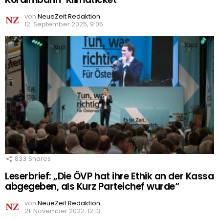
von
NeueZeit Redaktion
12. September 2025, 9:05
833
Shares
Leserbrief: „Die ÖVP hat ihre Ethik an der Kassa
abgegeben, als Kurz Parteichef wurde“
von
NeueZeit Redaktion
21. November 2022, 12:13