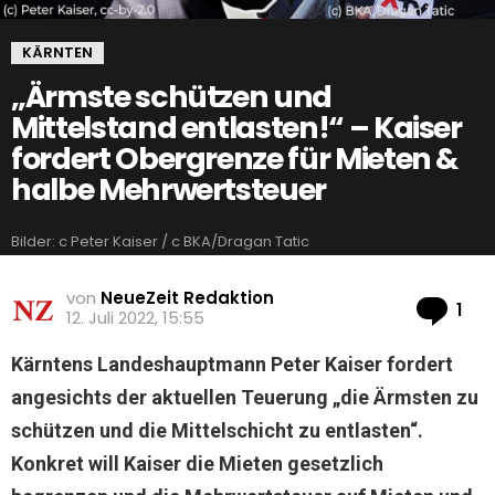
KÄRNTEN
„Ärmste schützen und
Mittelstand entlasten!“ – Kaiser
fordert Obergrenze für Mieten &
halbe Mehrwertsteuer
Bilder: c Peter Kaiser / c BKA/Dragan Tatic
von
NeueZeit Redaktion
Ko
1
12. Juli 2022, 15:55
Kärntens Landeshauptmann Peter Kaiser fordert
angesichts der aktuellen Teuerung „die Ärmsten zu
schützen und die Mittelschicht zu entlasten“.
Konkret will Kaiser die Mieten gesetzlich