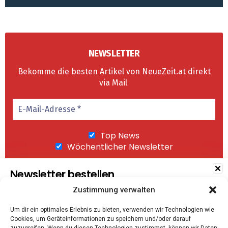
NEWSLETTER
Bekomme die besten Artikel von NeueZeit.at direkt
via Mail
.
Top News
Wöchentlicher Newsletter
Newsletter bestellen
Zustimmung verwalten
Wir senden keinen Spam! Mit einem Klick auf
Um dir ein optimales Erlebnis zu bieten, verwenden wir Technologien wie
"Abonnieren" akzeptierst Du unsere
Cookies, um Geräteinformationen zu speichern und/oder darauf
Datenschutzerklärung
.