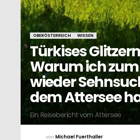
OBERÖSTERREICH
WISSEN
Türkises Glitzer
Warum ich zum
wieder Sehnsuc
dem Attersee h
Ein Reisebericht vom Attersee
von
Michael Fuerthaller