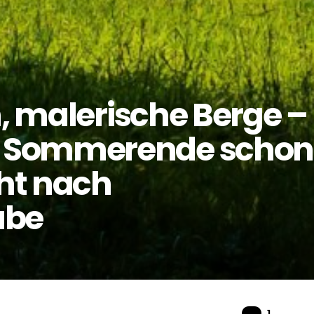
n, malerische Berge –
 Sommerende schon
ht nach
abe
Komme