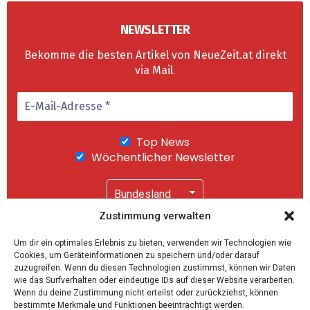
NEWSLETTER
Bekomme die besten Artikel von NeueZeit.at direkt
via Mail
.
Top News
Wöchentlicher Newsletter
Zustimmung verwalten
Wir senden keinen Spam! Mit einem Klick auf
Um dir ein optimales Erlebnis zu bieten, verwenden wir Technologien wie
"Abonnieren" akzeptierst Du unsere
Cookies, um Geräteinformationen zu speichern und/oder darauf
Datenschutzerklärung
.
zuzugreifen. Wenn du diesen Technologien zustimmst, können wir Daten
wie das Surfverhalten oder eindeutige IDs auf dieser Website verarbeiten.
Wenn du deine Zustimmung nicht erteilst oder zurückziehst, können
bestimmte Merkmale und Funktionen beeinträchtigt werden.