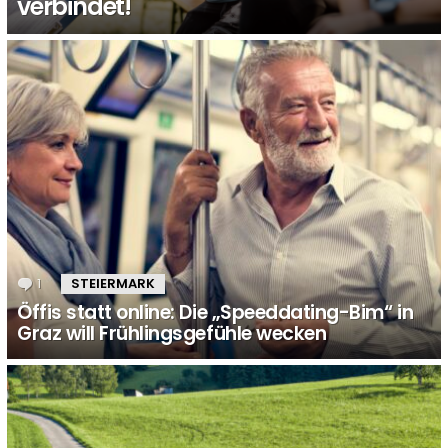
verbindet!
1
Kommentar
STEIERMARK
Öffis statt online: Die „Speeddating-Bim“ in
Graz will Frühlingsgefühle wecken