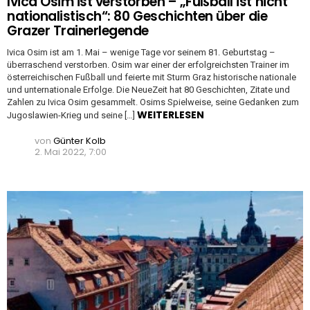
Ivica Osim ist verstorben – „Fußball ist nicht
nationalistisch“: 80 Geschichten über die
Grazer Trainerlegende
Ivica Osim ist am 1. Mai – wenige Tage vor seinem 81. Geburtstag –
überraschend verstorben. Osim war einer der erfolgreichsten Trainer im
österreichischen Fußball und feierte mit Sturm Graz historische nationale
und unternationale Erfolge. Die NeueZeit hat 80 Geschichten, Zitate und
Zahlen zu Ivica Osim gesammelt. Osims Spielweise, seine Gedanken zum
WEITERLESEN
Jugoslawien-Krieg und seine […]
von
Günter Kolb
2. Mai 2022, 7:00