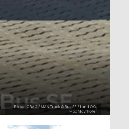
Bilder: ÖBAG / MAN Truck & Bus SE / Land OÖ,
Max Mayrhofer
ntare