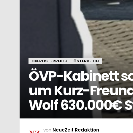
OBERÖSTERREICH
ÖSTERREICH
ÖVP-Kabinett so
um Kurz-Freund
Wolf 630.000€ S
von
NeueZeit Redaktion