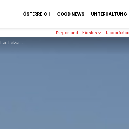
ÖSTERREICH
GOOD NEWS
UNTERHALTUNG
Burgenland
Kärnten
Niederöster
olf 630.000€ Steuern zu erlassen