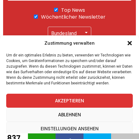
Top News
Wöchentlicher Newsletter
Zustimmung verwalten
Wir senden keinen Spam! Mit einem Klick auf
Um dir ein optimales Erlebnis zu bieten, verwenden wir Technologien wie
"Abonnieren" akzeptierst Du unsere
Cookies, um Geräteinformationen zu speichern und/oder darauf
Datenschutzerklärung
.
zuzugreifen. Wenn du diesen Technologien zustimmst, können wir Daten
wie das Surfverhalten oder eindeutige IDs auf dieser Website verarbeiten.
Wenn du deine Zustimmung nicht erteilst oder zurückziehst, können
bestimmte Merkmale und Funktionen beeinträchtigt werden.
AKZEPTIEREN
facebook
twitter
instagram
telegram
ABLEHNEN
EINSTELLUNGEN ANSEHEN
837