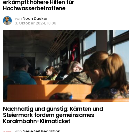
erkämpft höhere Hilfen für
Hochwasserbetroffene
von
Noah Dueker
3. Oktober 2024, 10:06
Nachhaltig und günstig: Kärnten und
Steiermark fordern gemeinsames
Koralmbahn-Klimaticket
von
NeueZeit Redaktion