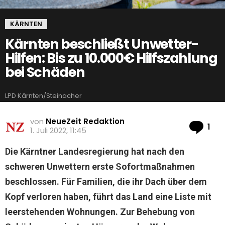
KÄRNTEN
Kärnten beschließt Unwetter-
Hilfen: Bis zu 10.000€ Hilfszahlung
bei Schäden
LPD Kärnten/Steinacher
von
NeueZeit Redaktion
Ko
1
1. Juli 2022, 11:45
Die Kärntner Landesregierung hat nach den
schweren Unwettern erste Sofortmaßnahmen
beschlossen. Für Familien, die ihr Dach über dem
Kopf verloren haben, führt das Land eine Liste mit
leerstehenden Wohnungen. Zur Behebung von