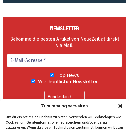
NEWSLETTER
Bekomme die besten Artikel von NeueZeit.at direkt
via Mail
.
Top News
Wöchentlicher Newsletter
Zustimmung verwalten
Wir senden keinen Spam! Mit einem Klick auf
Um dir ein optimales Erlebnis zu bieten, verwenden wir Technologien wie
"Abonnieren" akzeptierst Du unsere
Cookies, um Geräteinformationen zu speichern und/oder darauf
Datenschutzerklärung
.
zuzugreifen. Wenn du diesen Technologien zustimmst, können wir Daten