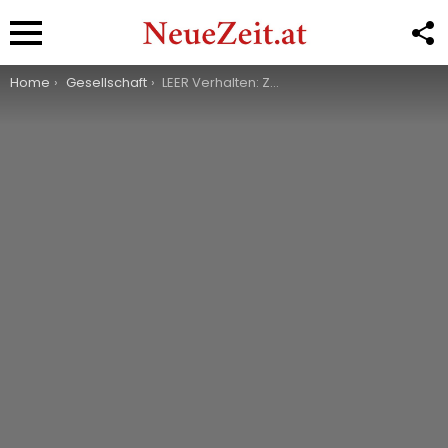
F
U
Menu
You are here:
Home
Gesellschaft
LEER Verhalten: Zuckerbrot oder Peitsche?