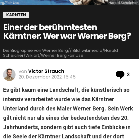
KÄRNTEN
Einer der berühmtesten
Kärntner: Wer war Werner Berg?
Die Biographie von Werner Berg// Bild: wikimedia/Harald
Scheicher/Wikiart/Werner Berg Fair Use
von
Victor Strauch
Ko
3
20. Dezember 2022, 15:45
Es gibt kaum eine Landschaft, die künstlerisch so
intensiv verarbeitet wurde wie das Kärntner
Unterland durch den Maler Werner Berg. Sein Werk
gilt nicht nur als eines der bedeutendsten des 20.
Jahrhunderts, sondern gibt auch tiefe Einblicke in
die Seele der Kärntner Landschaft und der dort