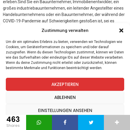
erleben.Sind Sie ein Bauunternehmer, Immobilienentwickler, ein
großes industriebauunternehmen, ein leitender Angestellter eines
Handelsunternehmens oder ein Bauunternehmer, der während der
COVID-19-Pandemie auf Schwierigkeiten gestoßen ist, sei es
aufgrund steigender Materialkosten, Arbeitskräftemangel oder
Zustimmung verwalten
wenn Sie CFO eines Unternehmens in einer Krise sind und Geld von
einem lizenzierten Makler-Kreditnehmer benötigen
Um dir ein optimales Erlebnis zu bieten, verwenden wir Technologien wie
(Registrierungsnummer : 8658873) ? Heute konkurrieren diese
Cookies, um Geräteinformationen zu speichern und/oder darauf
zuzugreifen. Wenn du diesen Technologien zustimmst, können wir Daten
unvollendeten Projekte mit ehrgeizigen Anträgen auf baudarlehen
wie das Surfverhalten oder eindeutige IDs auf dieser Website verarbeiten.
etablierter Entwickler. Benötigen Sie Investmentfonds, um Ihr
Wenn du deine Zustimmung nicht erteilst oder zurückziehst, können
Unternehmen zu Gründen oder Ihr Projekt zu finanzieren ? Ich bin
bestimmte Merkmale und Funktionen beeinträchtigt werden.
ein Unabhängiger Schweizer Broker, der im Auftrag von Riza Kosar
(Deutschland und Schweiz) handelt, und biete in Zusammenarbeit
AKZEPTIEREN
mit der HSBC Bank Germany und mehreren anderen Banken
verschiedene Arten von fonds und Anlagen in verschiedenen
ABLEHNEN
Sektoren an, insbesondere in den folgenden Bereichen :
EINSTELLUNGEN ANSEHEN
Entwicklung: von wohnen bis Gewerbe können wir Ihnen helfen, Ihre
vision zu verwirklichen.
463
*** Akquisition: benötigen Sie eine Finanzierung, um einen
Datenschutz
Datenschutz
Impressum
shares
wertvollen Vermögenswert zu erwerben ? Wir können Ihnen das