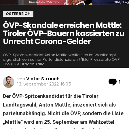
ÖSTERREICH
ÖVP-Skandale erreichen Mattle:
Tiroler ÖVP-Bauern kassierten zu
Unrecht Corona-Gelder
ÖVP-Spitzenkandidat Anton Mattle wollte sich im Wahlkampf
eigentlich von seiner Partei distanzieren //Bild: Pressefoto ÖVP
Tirol/BKA Dragan Tatic
von
Victor Strauch
Ko
1
13. September 2022, 16:05
Der ÖVP-Spitzenkandidat für die Tiroler
Landtagswahl, Anton Mattle, inszeniert sich als
parteiunabhängig. Nicht die ÖVP, sondern die Liste
„Mattle” wird am 25. September am Wahlzettel