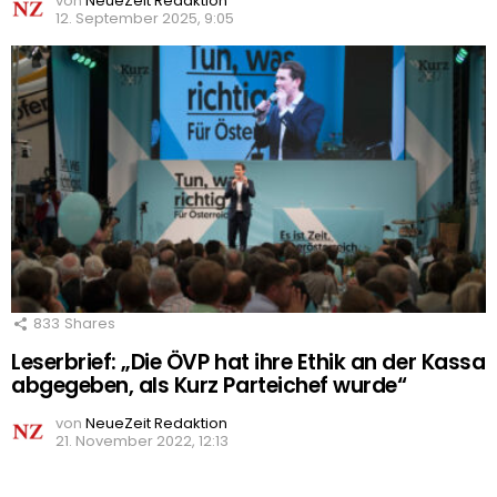
von
NeueZeit Redaktion
12. September 2025, 9:05
833
Shares
Leserbrief: „Die ÖVP hat ihre Ethik an der Kassa
abgegeben, als Kurz Parteichef wurde“
von
NeueZeit Redaktion
21. November 2022, 12:13