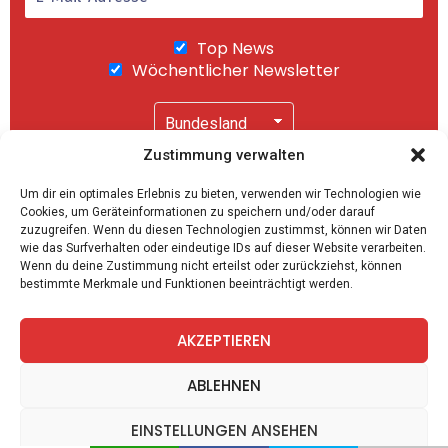
Top News
Wöchentlicher Newsletter
Zustimmung verwalten
Wir senden keinen Spam! Mit einem Klick auf
Um dir ein optimales Erlebnis zu bieten, verwenden wir Technologien wie
"Abonnieren" akzeptierst Du unsere
Cookies, um Geräteinformationen zu speichern und/oder darauf
Datenschutzerklärung
.
zuzugreifen. Wenn du diesen Technologien zustimmst, können wir Daten
wie das Surfverhalten oder eindeutige IDs auf dieser Website verarbeiten.
Wenn du deine Zustimmung nicht erteilst oder zurückziehst, können
bestimmte Merkmale und Funktionen beeinträchtigt werden.
AKZEPTIEREN
facebook
twitter
instagram
telegram
ABLEHNEN
EINSTELLUNGEN ANSEHEN