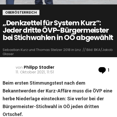
OBERÖSTERREICH
„Denkzettel für System Kurz“:
Jeder dritte ÖVP-Bürgermeister
bei Stichwahlen in OÖ abgewählt
Sebastian Kurz und Thomas Stelzer 2018 in Linz. // Bild: BKA/Jakob
Glaser
von
Philipp Stadler
Ko
1
11. Oktober 2021, 11:51
Beim ersten Stimmungstest nach dem
Bekanntwerden der Kurz-Affäre muss die ÖVP eine
herbe Niederlage einstecken: Sie verlor bei der
Bürgermeister-Stichwahl in OÖ jeden dritten
Ortschef.