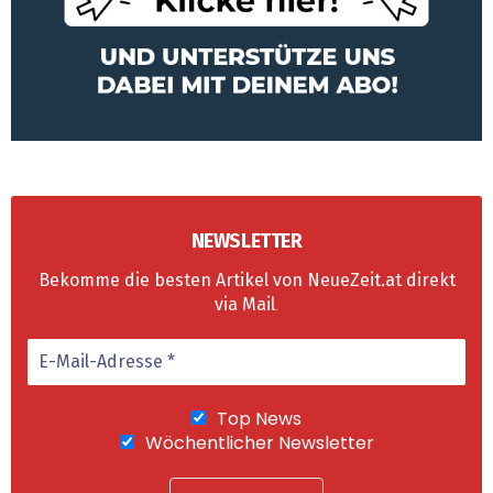
NEWSLETTER
Bekomme die besten Artikel von NeueZeit.at direkt
via Mail
.
Top News
Wöchentlicher Newsletter