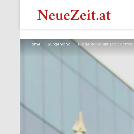
You are here:
Home
Burgenland
Burgenland hilft: Land richtet Hotline ein & bereitet Schlafplätze fü